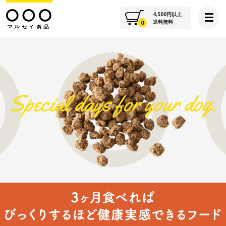
4,500
円以上
送料無料
0
HOME
ABOUT
Special days for your dog.
FOODS
SUPPLEMENT
INFORMATION
VOICE