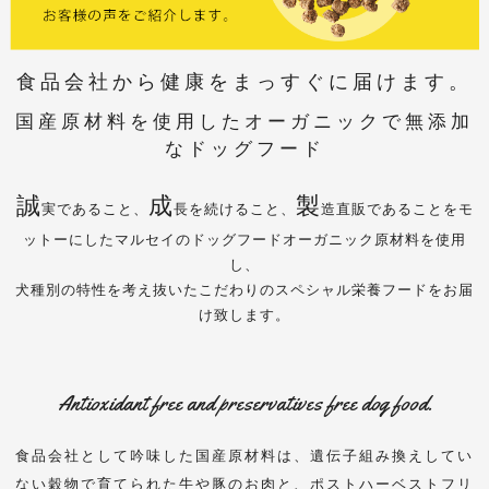
食品会社から健康をまっすぐに届けます。
国産原材料を使用したオーガニックで無添加
なドッグフード
誠
成
製
実であること、
長を続けること、
造直販であることをモ
ットーにしたマルセイのドッグフードオーガニック原材料を使用
し、
犬種別の特性を考え抜いたこだわりのスペシャル栄養フードをお届
け致します。
Antioxidant free and preservatives free dog food.
食品会社として吟味した国産原材料は、遺伝子組み換えしてい
ない穀物で育てられた牛や豚のお肉と、ポストハーベストフリ