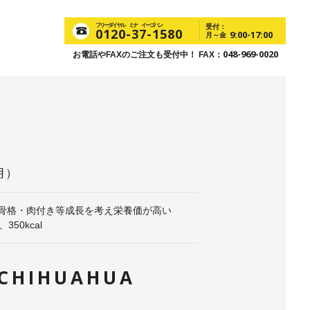
フリーダイヤル ミナ イーゴハン
受付：
0120-37-1580
9:00-17:00
月～金
048-969-0020
お電話やFAXのご注文も受付中！ FAX：
月）
骨格・肉付き等成長を考え栄養価が高い
50kcal
CHIHUAHUA