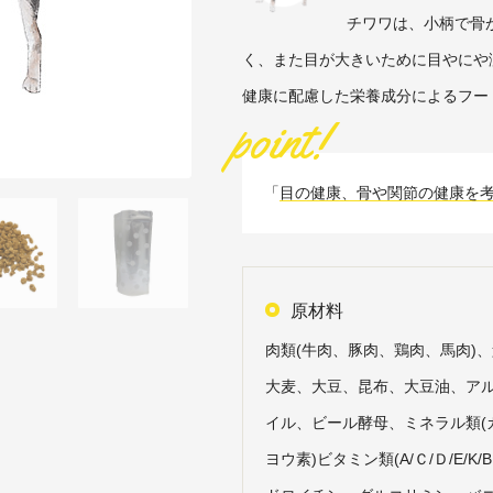
チワワは、小柄で骨
く、また目が大きいために目やにや
健康に配慮した栄養成分によるフー
point!
「
目の健康、骨や関節の健康を
原材料
肉類(牛肉、豚肉、鶏肉、馬肉)
大麦、大豆、昆布、大豆油、ア
イル、ビール酵母、ミネラル類(カ
ヨウ素)ビタミン類(A/Ｃ/Ｄ/E/K/B