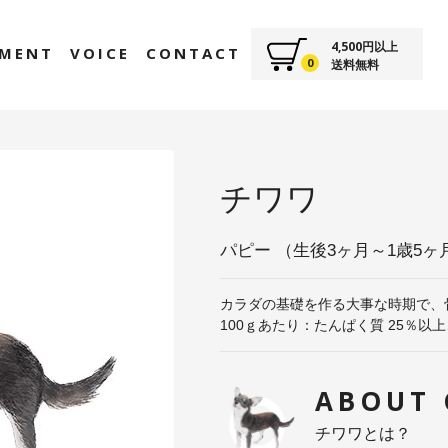
4,500
円以上
EMENT
VOICE
CONTACT
0
送料無料
チワワ
パピー （生後3ヶ月～1歳5ヶ
カラダの基礎を作る大事な時期で、
100ｇあたり：たんぱく質 25％以上、3
ABOUT 
チワワとは？