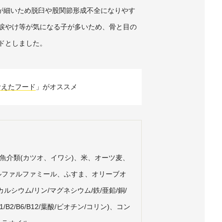
が細いため脱臼や股関節形成不全になりやす
涙やけ等が気になる子が多いため、骨と目の
ドとしました。
考えたフード
」がオススメ
、魚介類(カツオ、イワシ)、米、オーツ麦、
ルファルファミール、ふすま、オリーブオ
ルシウム/リン/マグネシウム/鉄/亜鉛/銅/
1/B2/B6/B12/葉酸/ビオチン/コリン)、コン